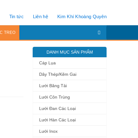
Tin tức
Liên hệ
Kim Khí Khoàng Quyên
C TREO
DANH MỤC SẢN PHẨM
Cáp Lụa
Dây Thép/Kẽm Gai
Lưới Băng Tải
Lưới Côn Trùng
Lưới Đan Các Loại
Lưới Hàn Các Loại
Lưới Inox