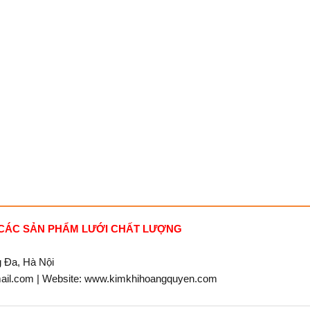
 CÁC SẢN PHẨM LƯỚI CHẤT LƯỢNG
g Đa, Hà Nội
mail.com | Website: www.kimkhihoangquyen.com