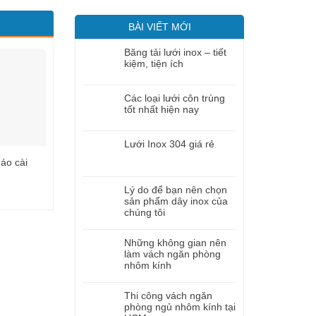
BÀI VIẾT MỚI
Băng tải lưới inox – tiết
kiệm, tiện ích
Các loại lưới côn trùng
tốt nhất hiện nay
Lưới Inox 304 giá rẻ
 áo cài
Móc treo phụ kiện dạng
CỐC ĐỠ MD1
Tấm lỗ
Lý do để bạn nên chọn
sản phẩm dây inox của
chúng tôi
Những không gian nên
làm vách ngăn phòng
nhôm kính
Thi công vách ngăn
phòng ngủ nhôm kính tại