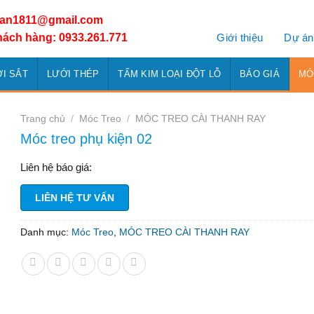
han1811@gmail.com
Giới thiệu
Dự án
hách hàng: 0933.261.771
I SẮT
LƯỚI THÉP
TẤM KIM LOẠI ĐỘT LỖ
BÁO GIÁ
MÓ
Trang chủ
/
Móc Treo
/
MÓC TREO CÀI THANH RAY
Móc treo phụ kiện 02
Liên hệ báo giá:
LIÊN HỆ TƯ VẤN
Danh mục:
Móc Treo
,
MÓC TREO CÀI THANH RAY