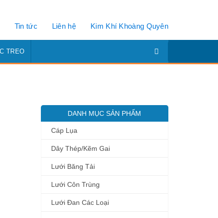
Tin tức
Liên hệ
Kim Khí Khoàng Quyên
C TREO
DANH MỤC SẢN PHẨM
Cáp Lụa
Dây Thép/Kẽm Gai
Lưới Băng Tải
Lưới Côn Trùng
Lưới Đan Các Loại