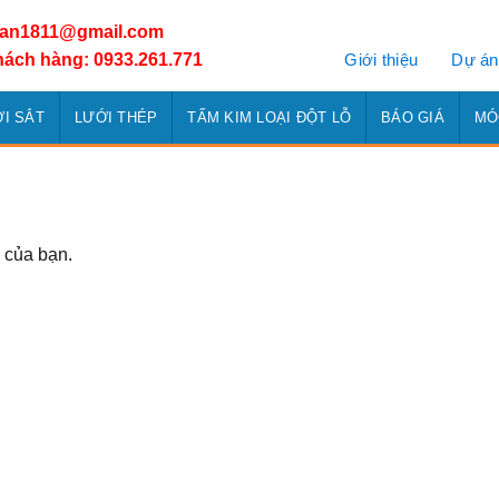
han1811@gmail.com
Giới thiệu
Dự án
hách hàng: 0933.261.771
I SẮT
LƯỚI THÉP
TẤM KIM LOẠI ĐỘT LỖ
BÁO GIÁ
MÓ
 của bạn.