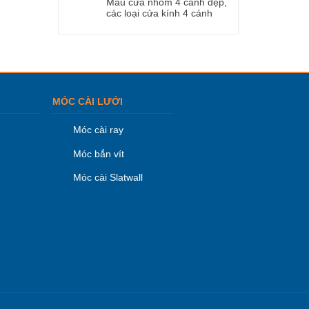
Mẫu cửa nhôm 4 cánh đẹp,
các loại cửa kính 4 cánh
MÓC CÀI LƯỚI
Móc cài ray
Móc bắn vít
Móc cài Slatwall