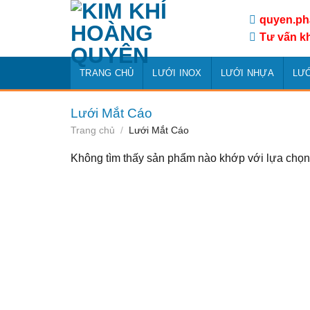
Skip
quyen.p
to
Tư vấn k
content
TRANG CHỦ
LƯỚI INOX
LƯỚI NHỰA
LƯỚ
Lưới Mắt Cáo
Trang chủ
/
Lưới Mắt Cáo
Không tìm thấy sản phẩm nào khớp với lựa chọn