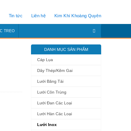
Tin tức
Liên hệ
Kim Khí Khoàng Quyên
C TREO
DANH MỤC SẢN PHẨM
Cáp Lụa
Dây Thép/Kẽm Gai
Lưới Băng Tải
Lưới Côn Trùng
Lưới Đan Các Loại
Lưới Hàn Các Loại
Lưới Inox