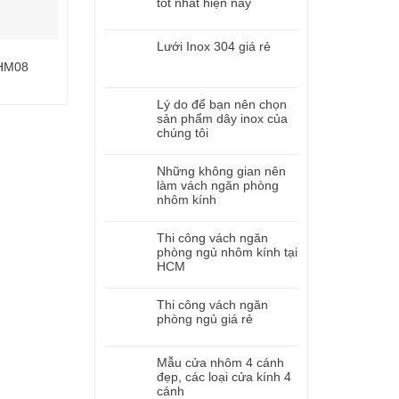
tốt nhất hiện nay
Lưới Inox 304 giá rẻ
-HM08
Lưới lọc nước
Lưới lọc 120Me
Lý do để bạn nên chọn
sản phẩm dây inox của
chúng tôi
Những không gian nên
làm vách ngăn phòng
nhôm kính
Thi công vách ngăn
phòng ngủ nhôm kính tại
HCM
Thi công vách ngăn
phòng ngủ giá rẻ
Mẫu cửa nhôm 4 cánh
đẹp, các loại cửa kính 4
cánh