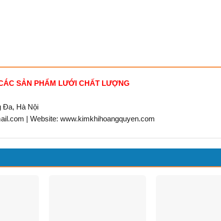
 CÁC SẢN PHẨM LƯỚI CHẤT LƯỢNG
g Đa, Hà Nội
mail.com | Website: www.kimkhihoangquyen.com