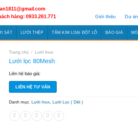
han1811@gmail.com
Giới thiệu
Dự án
hách hàng: 0933.261.771
I SẮT
LƯỚI THÉP
TẤM KIM LOẠI ĐỘT LỖ
BÁO GIÁ
MÓ
Trang chủ
/
Lưới Inox
Lưới lọc 80Mesh
Liên hệ báo giá:
LIÊN HỆ TƯ VẤN
Danh mục:
Lưới Inox
,
Lưới Lọc ( Dệt )